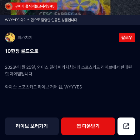
구매자 
움직이는고사리345
WYYYES 와이스 앱으로 촬영한 인증된 상품입니다
피카치치
팔로우
10한정 골드오토
2026년 1월 25일, 와이스 딜러 피카치치님의 스포츠카드 라이브에서 판매된 
힛 아이템입니다.
와이스: 스포츠카드 라이브 거래 앱, WYYYES
라이브 보러가기
앱 다운받기