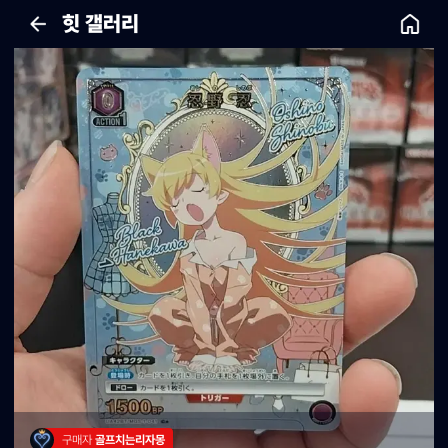
힛 갤러리
구매자 
골프치는리자몽