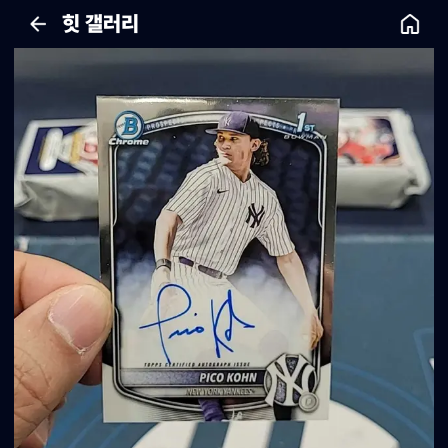
힛 갤러리