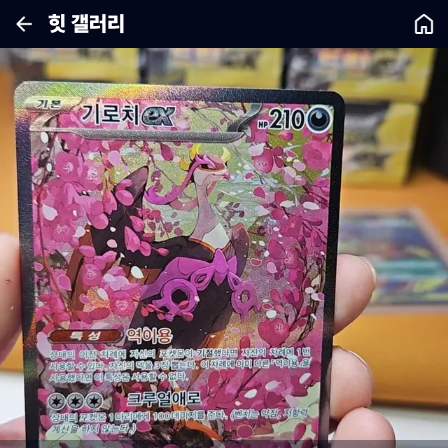
힛 갤러리