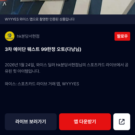
WYYYES 와이스 앱으로 촬영한 인증된 상품입니다
hk분당서현점
팔로우
3차 에이단 웨스트 99한정 오토(다낭님)
2026년 1월 24일, 와이스 딜러 hk분당서현점님의 스포츠카드 라이브에서 공
유된 힛 아이템입니다.
와이스: 스포츠카드 라이브 거래 앱, WYYYES
라이브 보러가기
앱 다운받기