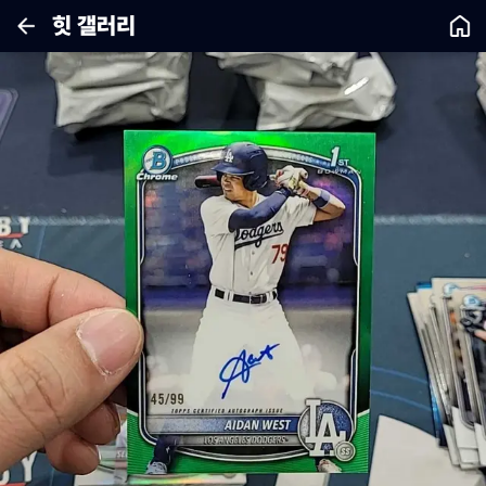
힛 갤러리