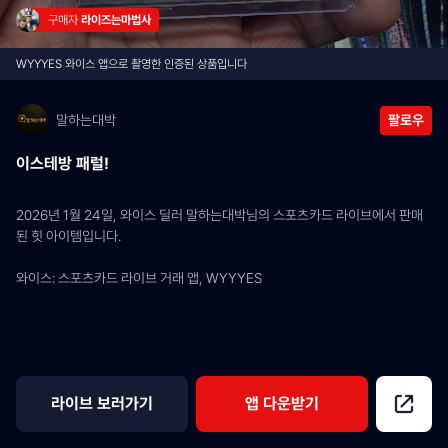
구매자 
라이즈는마법사
WYYYES 와이스 앱으로 촬영한 인증된 상품입니다
말하는대박
팔로우
이스테방 패럴!
2026년 1월 24일, 와이스 딜러 말하는대박님의 스포츠카드 라이브에서 판매
된 힛 아이템입니다.
와이스: 스포츠카드 라이브 거래 앱, WYYYES
라이브 보러가기
앱 다운받기