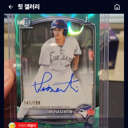
힛 갤러리
구매자 
마일이