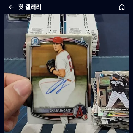
힛 갤러리