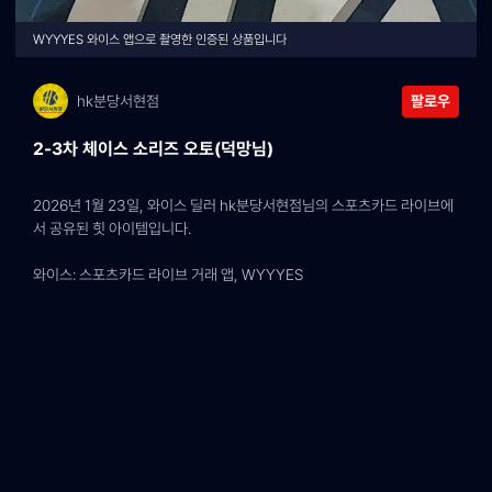
WYYYES 와이스 앱으로 촬영한 인증된 상품입니다
hk분당서현점
팔로우
2-3차 체이스 소리즈 오토(덕망님)
2026년 1월 23일, 와이스 딜러 hk분당서현점님의 스포츠카드 라이브에
서 공유된 힛 아이템입니다.
와이스: 스포츠카드 라이브 거래 앱, WYYYES