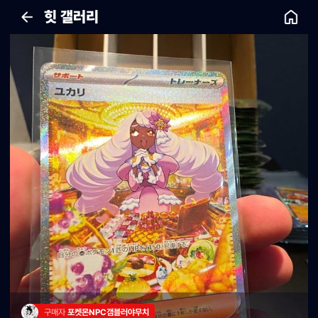
힛 갤러리
구매자 
포켓몬NPC갬블러야무치