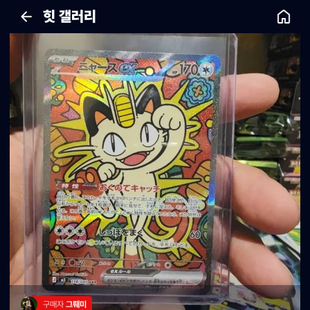
힛 갤러리
구매자 
그뤠미