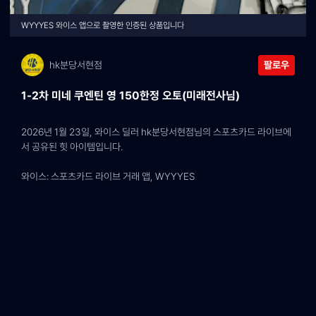
WYYYES 와이스 앱으로 촬영한 인증된 상품입니다
hk분당서현점
팔로우
1-2차 미네 쿠엔틴 영 150한정 오토(미래전사님)
2026년 1월 23일, 와이스 딜러 hk분당서현점님의 스포츠카드 라이브에
서 공유된 힛 아이템입니다.
와이스: 스포츠카드 라이브 거래 앱, WYYYES