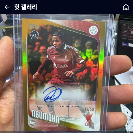
힛 갤러리