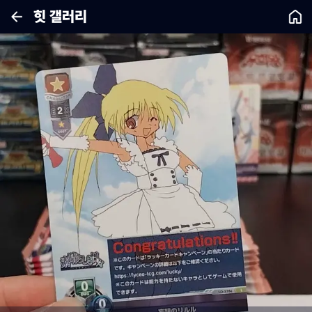
힛 갤러리