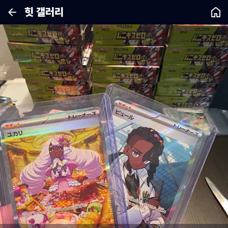
힛 갤러리