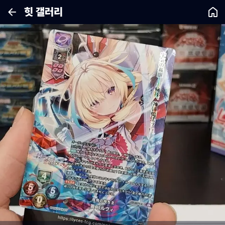
힛 갤러리