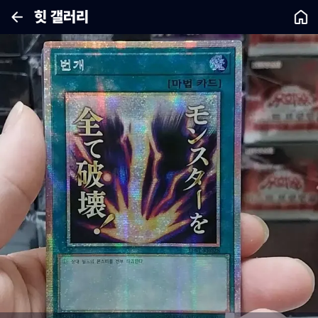
힛 갤러리