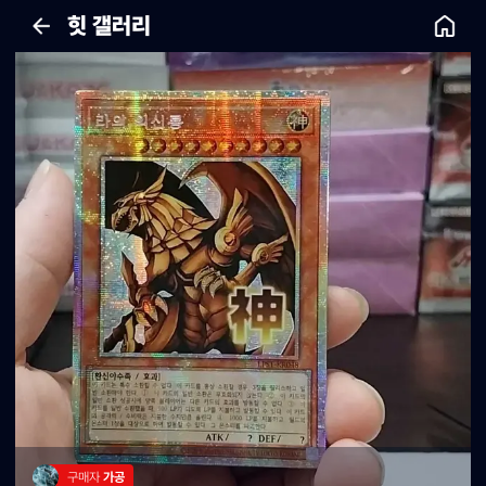
힛 갤러리
구매자 
가공