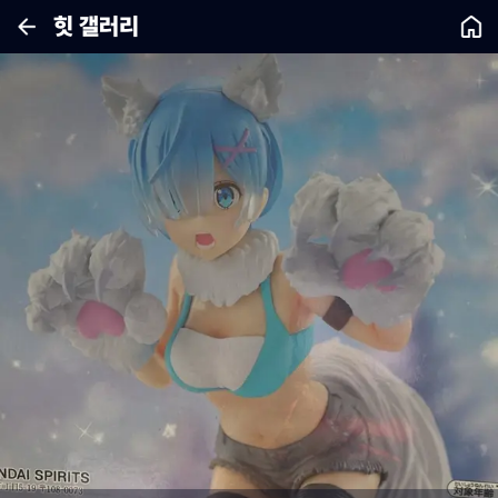
힛 갤러리