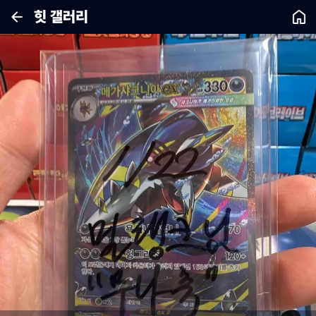
힛 갤러리