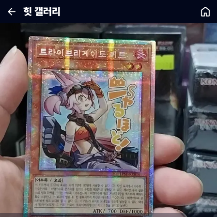
힛 갤러리