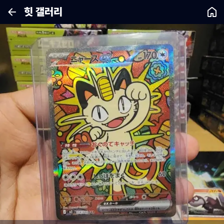
힛 갤러리