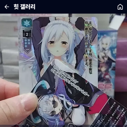
힛 갤러리