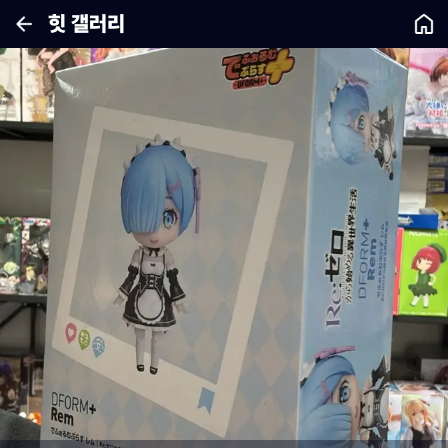
힛 갤러리