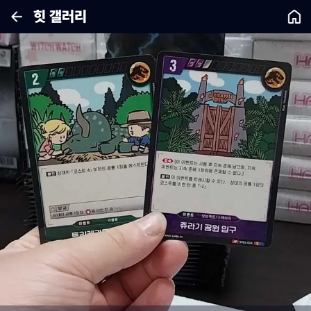
힛 갤러리