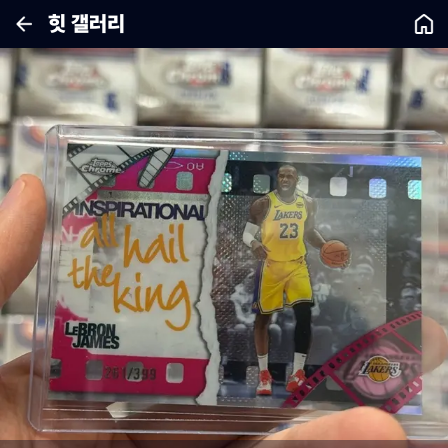
힛 갤러리