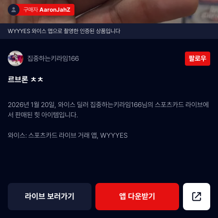
구매자 
AaronJahZ
WYYYES 와이스 앱으로 촬영한 인증된 상품입니다
집중하는키라임166
팔로우
르브론 ㅊㅊ
2026년 1월 20일, 와이스 딜러 집중하는키라임166님의 스포츠카드 라이브에
서 판매된 힛 아이템입니다.
와이스: 스포츠카드 라이브 거래 앱, WYYYES
라이브 보러가기
앱 다운받기