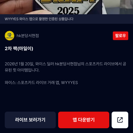
WYYYES 와이스 앱으로 촬영한 인증된 상품입니다
hk분당서현점
팔로우
2차 팩(마일이)
2026년 1월 20일, 와이스 딜러 hk분당서현점님의 스포츠카드 라이브에서 공
유된 힛 아이템입니다.
와이스: 스포츠카드 라이브 거래 앱, WYYYES
라이브 보러가기
앱 다운받기