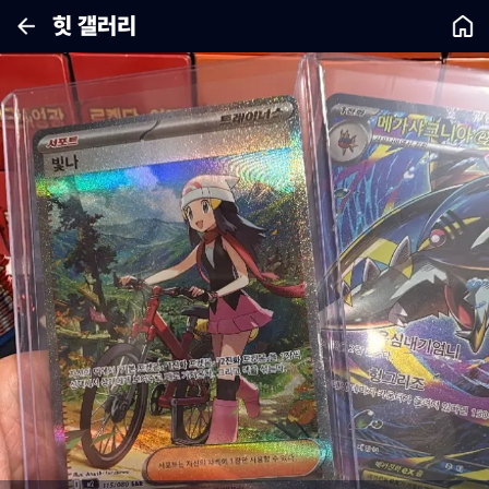
힛 갤러리