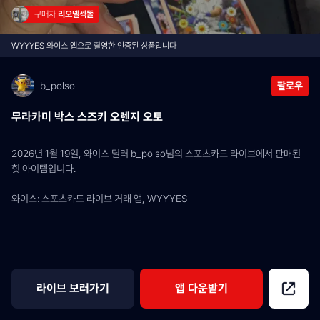
구매자 
리오넬섹똘
WYYYES 와이스 앱으로 촬영한 인증된 상품입니다
b_polso
팔로우
무라카미 박스 스즈키 오렌지 오토
2026년 1월 19일, 와이스 딜러 b_polso님의 스포츠카드 라이브에서 판매된 
힛 아이템입니다.
와이스: 스포츠카드 라이브 거래 앱, WYYYES
라이브 보러가기
앱 다운받기