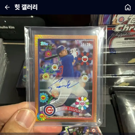
힛 갤러리