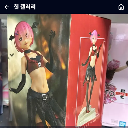
힛 갤러리