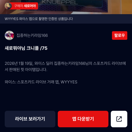
구매자 
새로머야
WYYYES 와이스 앱으로 촬영한 인증된 상품입니다
집중하는키라임166
팔로우
새로뭐야님 크니플 /75
2026년 1월 19일, 와이스 딜러 집중하는키라임166님의 스포츠카드 라이브에
서 판매된 힛 아이템입니다.
와이스: 스포츠카드 라이브 거래 앱, WYYYES
라이브 보러가기
앱 다운받기