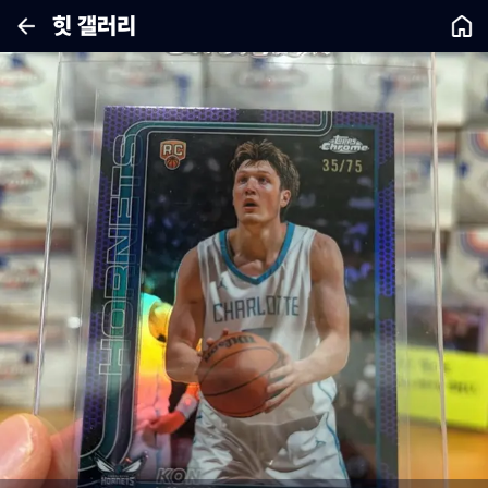
힛 갤러리