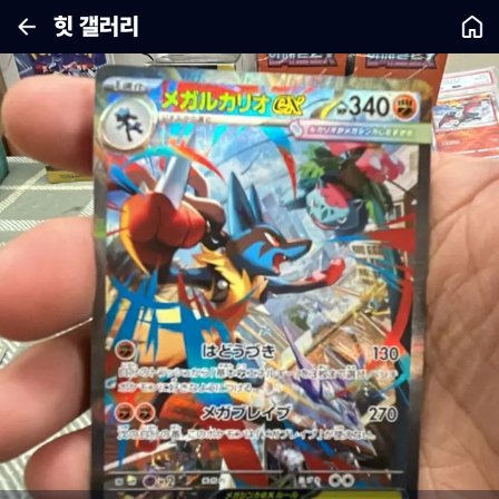
힛 갤러리