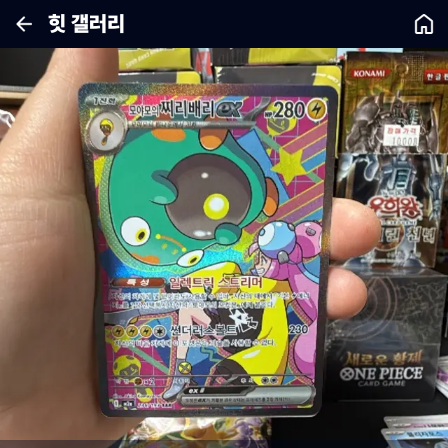
힛 갤러리