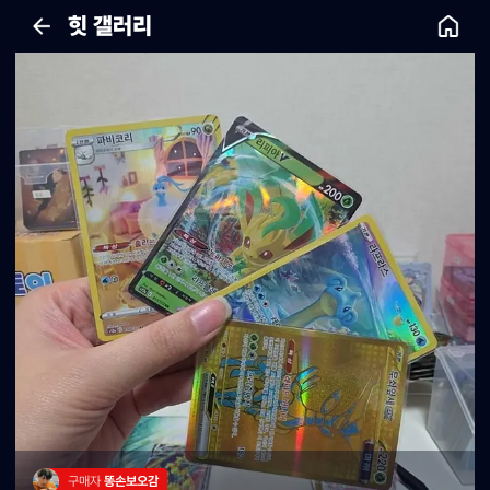
힛 갤러리
구매자 
똥손보오감