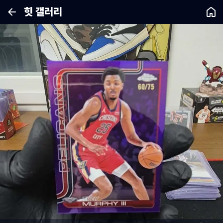
힛 갤러리