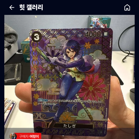
힛 갤러리
구매자 
여렁이