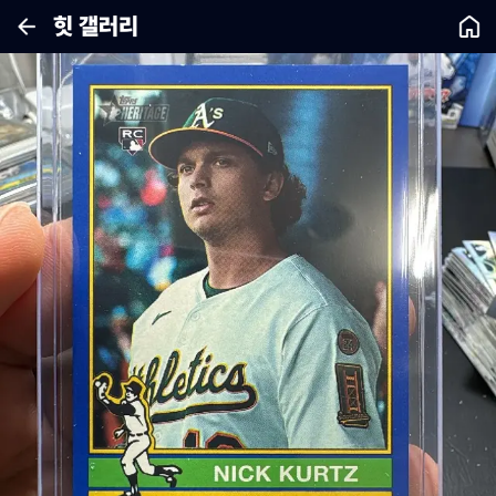
힛 갤러리