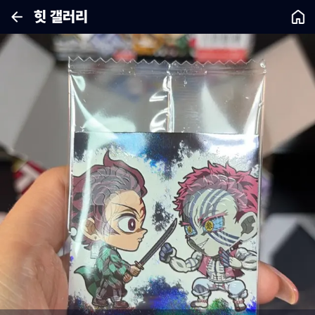
힛 갤러리