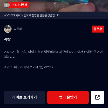
구매자 
나룻허
WYYYES 와이스 앱으로 촬영한 인증된 상품입니다
박뚜비
팔로우
귀칼
2026년 1월 15일, 와이스 딜러 박뚜비님의 피규어 라이브에서 판매된 힛 아이
템입니다.
와이스: 피규어 라이브 거래 앱, WYYYES
라이브 보러가기
앱 다운받기