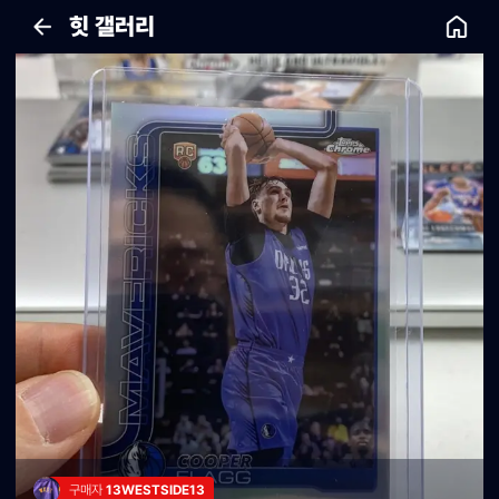
힛 갤러리
구매자 
13WESTSIDE13