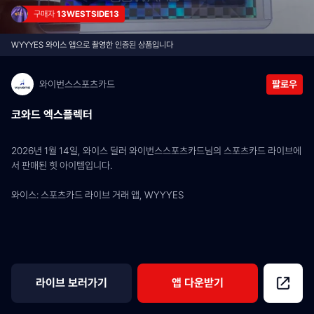
구매자 
13WESTSIDE13
WYYYES 와이스 앱으로 촬영한 인증된 상품입니다
와이번스스포츠카드
팔로우
코와드 엑스플렉터
2026년 1월 14일, 와이스 딜러 와이번스스포츠카드님의 스포츠카드 라이브에
서 판매된 힛 아이템입니다.
와이스: 스포츠카드 라이브 거래 앱, WYYYES
라이브 보러가기
앱 다운받기