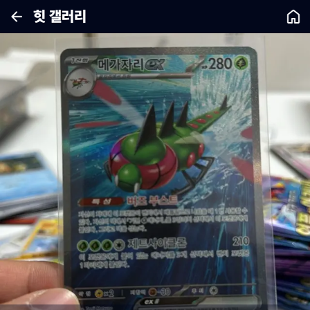
힛 갤러리