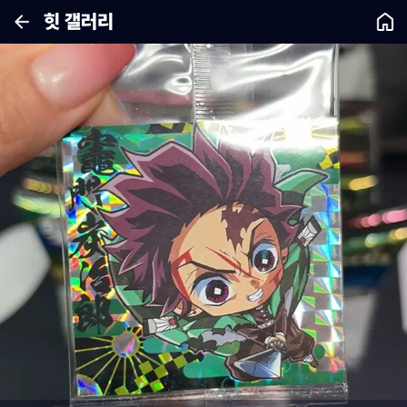
힛 갤러리