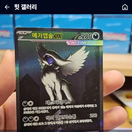
힛 갤러리