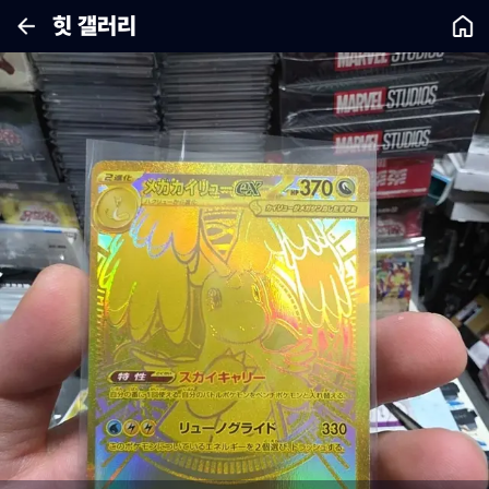
힛 갤러리