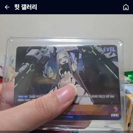
힛 갤러리