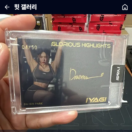
힛 갤러리