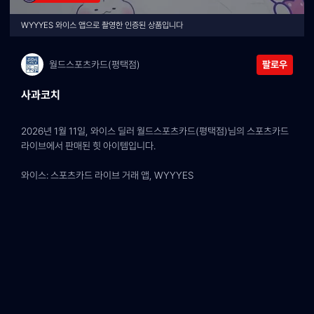
WYYYES 와이스 앱으로 촬영한 인증된 상품입니다
월드스포츠카드(평택점)
팔로우
사과코치
2026년 1월 11일, 와이스 딜러 월드스포츠카드(평택점)님의 스포츠카드 
라이브에서 판매된 힛 아이템입니다.
와이스: 스포츠카드 라이브 거래 앱, WYYYES