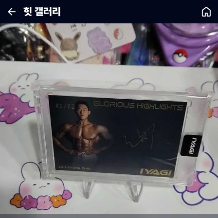
힛 갤러리