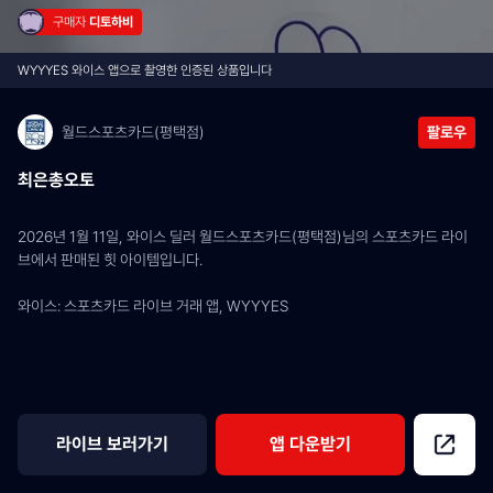
구매자 
디토하비
WYYYES 와이스 앱으로 촬영한 인증된 상품입니다
월드스포츠카드(평택점)
팔로우
최은총오토
2026년 1월 11일, 와이스 딜러 월드스포츠카드(평택점)님의 스포츠카드 라이
브에서 판매된 힛 아이템입니다.
와이스: 스포츠카드 라이브 거래 앱, WYYYES
라이브 보러가기
앱 다운받기