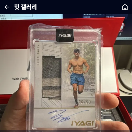
힛 갤러리