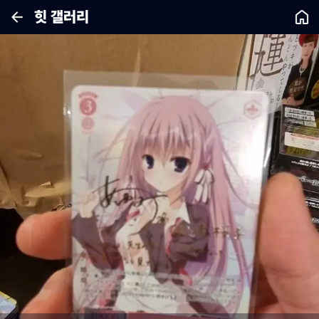
힛 갤러리