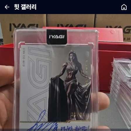
힛 갤러리